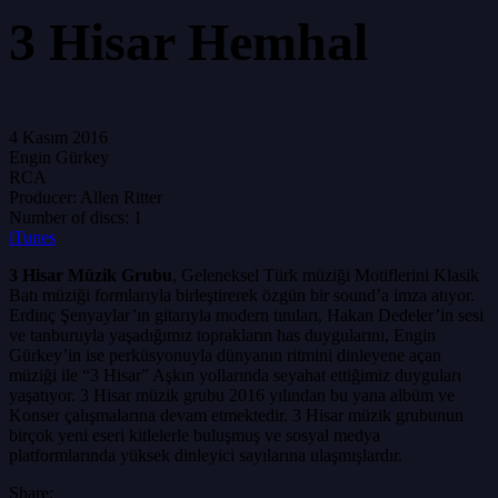
3 Hisar Hemhal
4 Kasım 2016
Engin Gürkey
RCA
Producer:
Allen Ritter
Number of discs:
1
iTunes
3 Hisar Müzik Grubu
, Geleneksel Türk müziği Motiflerini Klasik
Batı müziği formlarıyla birleştirerek özgün bir sound’a imza atıyor.
Erdinç Şenyaylar’ın gitarıyla modern tınıları, Hakan Dedeler’in sesi
ve tanburuyla yaşadığımız toprakların has duygularını, Engin
Gürkey’in ise perküsyonuyla dünyanın ritmini dinleyene açan
müziği ile “3 Hisar” Aşkın yollarında seyahat ettiğimiz duyguları
yaşatıyor. 3 Hisar müzik grubu 2016 yılından bu yana albüm ve
Konser çalışmalarına devam etmektedir. 3 Hisar müzik grubunun
birçok yeni eseri kitlelerle buluşmuş ve sosyal medya
platformlarında yüksek dinleyici sayılarına ulaşmışlardır.
Share: