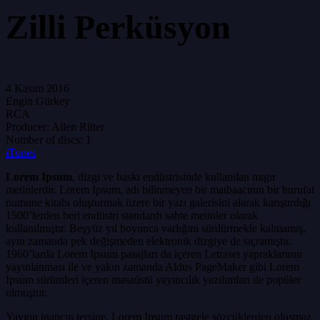
Zilli Perküsyon
4 Kasım 2016
Engin Gürkey
RCA
Producer:
Allen Ritter
Number of discs:
1
iTunes
Lorem Ipsum
, dizgi ve baskı endüstrisinde kullanılan mıgır
metinlerdir. Lorem Ipsum, adı bilinmeyen bir matbaacının bir hurufat
numune kitabı oluşturmak üzere bir yazı galerisini alarak karıştırdığı
1500’lerden beri endüstri standardı sahte metinler olarak
kullanılmıştır. Beşyüz yıl boyunca varlığını sürdürmekle kalmamış,
aynı zamanda pek değişmeden elektronik dizgiye de sıçramıştır.
1960’larda Lorem Ipsum pasajları da içeren Letraset yapraklarının
yayınlanması ile ve yakın zamanda Aldus PageMaker gibi Lorem
Ipsum sürümleri içeren masaüstü yayıncılık yazılımları ile popüler
olmuştur.
Yaygın inancın tersine, Lorem Ipsum rastgele sözcüklerden oluşmaz.